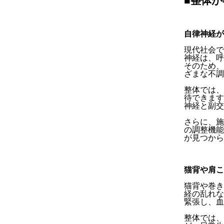
■整体
自律神経が
現代社会で
神経は、呼
そのため、
ざまな不調
整体では、
待できます
神経と副交
さらに、施
の調整機能
が見つから
猫背や肩こ
猫背や巻き
経の乱れな
緊張し、血
整体では、