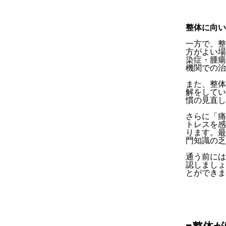
整体に向い
一方で、整
方がよい場
染症・腫瘍
機関での治
また、整体
解をしてい
慣の見直し
さらに「痛
トレスを感
ります。最
門知識の乏
通う前には
認しましょ
とができま