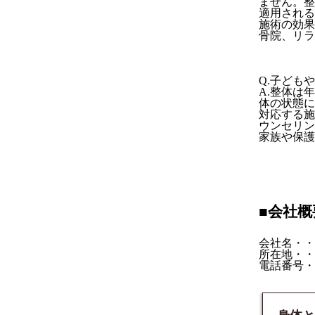
ません。整
適用される
施術の効果
骨院、リラ
Q.子ども
A.整体は
体の状態に
対応する施
ウンセリン
家族や保護
■会社概
会社名・・
所在地・・・
電話番号・・・