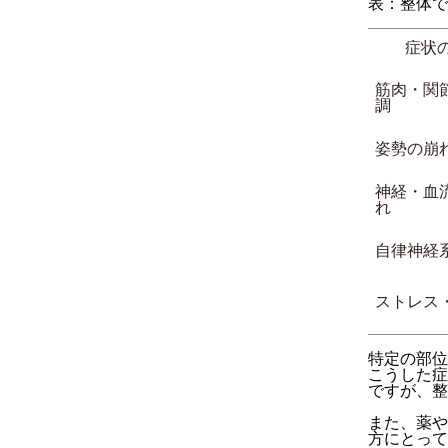
表：整体で
症状
筋肉・関
調
姿勢の崩
神経・血
れ
自律神経
ストレス
特定の部位
こうした症
ですが、整
また、薬や
方にとって