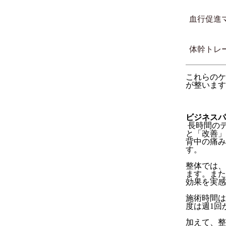
血行促進
体幹トレ
これらのケ
が整います
ビジネスパ
長時間の
と「改善」
背中の痛み
す。
整体では、
ます。また
効果を実感
施術時間は
度は週1回
加えて、整