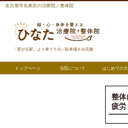
名古屋市名東区の治療院／整体院
「星が丘駅」より車で５分／駐車場６台完備
トップページ
当院について
はじめての
整体
疲労