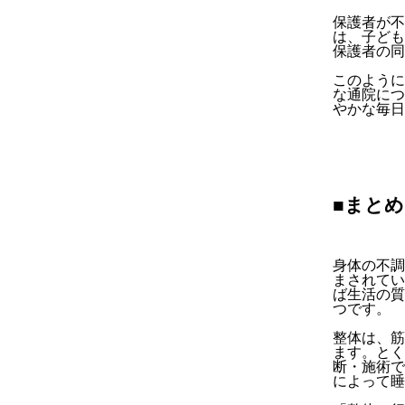
保護者が不
は、子ども
保護者の同
このように
な通院につ
やかな毎日
■まとめ
身体の不調
まされてい
ば生活の質
つです。
整体は、筋
ます。とく
断・施術で
によって睡