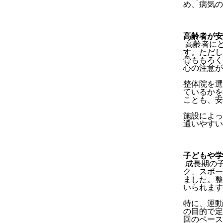
め、病気の
高齢者が安
高齢者に
す。ただし
骨ももろく
心の注意が
整体院を選
ているかを
ことも、安
施設によっ
通いやすい
子どもや学
成長期の
ク、スポー
ました。整
いられます
特に、運動
の目的で定
回のペース