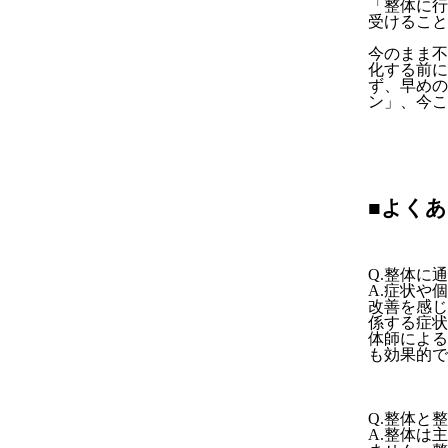
「整体に行
受けること
今のまま不
化する前に
ず、早めの
ン」、今こ
■よく
Q.整体に
A.症状や
改善を感じ
係する症状
体師による
も効果的で
Q.整体と
A.整体は